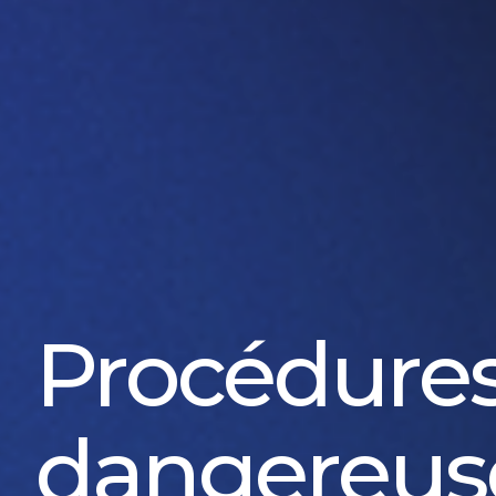
Procédure
dangereus