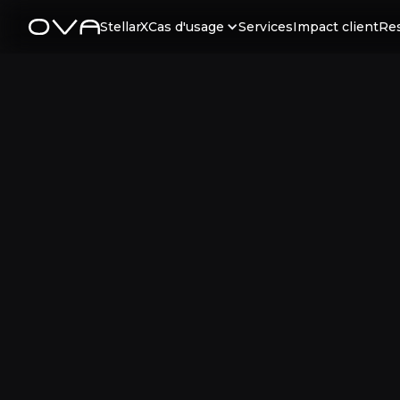
StellarX
Cas d'usage
Services
Impact client
Re